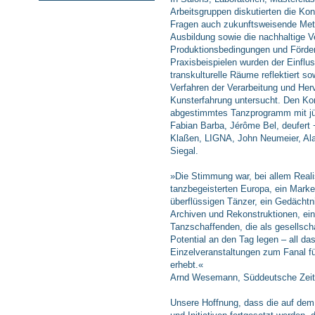
Arbeitsgruppen diskutierten die Ko
Fragen auch zukunftsweisende Meth
Ausbildung sowie die nachhaltige 
Produktionsbedingungen und Förder
Praxisbeispielen wurden der Einflu
transkulturelle Räume reflektiert s
Verfahren der Verarbeitung und Her
Kunsterfahrung untersucht. Den Kon
abgestimmtes Tanzprogramm mit jü
Fabian Barba, Jérôme Bel, deufert 
Klaßen, LIGNA, John Neumeier, Alai
Siegal.
»Die Stimmung war, bei allem Reali
tanzbegeisterten Europa, ein Mark
überflüssigen Tänzer, ein Gedächtn
Archiven und Rekonstruktionen, ei
Tanzschaffenden, die als gesellschaf
Potential an den Tag legen – all da
Einzelveranstaltungen zum Fanal fü
erhebt.«
Arnd Wesemann, Süddeutsche Zeit
Unsere Hoffnung, dass die auf de