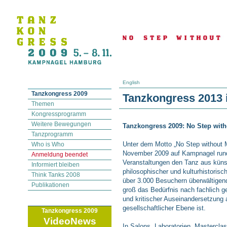
English
Tanzkongress 2009
Tanzkongress 2013 
Themen
Kongressprogramm
Weitere Bewegungen
Tanzkongress 2009: No Step wit
Tanzprogramm
Unter dem Motto „No Step without 
Who is Who
November 2009 auf Kampnagel rund 
Anmeldung beendet
Veranstaltungen den Tanz aus künstl
Informiert bleiben
philosophischer und kulturhistorisc
Think Tanks 2008
über 3.000 Besuchern überwältigen
Publikationen
groß das Bedürfnis nach fachlich g
und kritischer Auseinandersetzung 
gesellschaftlicher Ebene ist.
Tanzkongress 2009
VideoNews
In Salons, Laboratorien, Mastercl